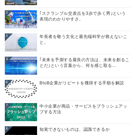
3
｢スクランブル交差点を3歩で歩く男｣という
表現のわかりやすさ。
4
年長者を敬う文化と最先端科学が救えないこ
と。
5
｢未来を予測する最良の方法は、未来を創るこ
とだ｣という言葉から、何を感じ取る...
6
BtoB企業がリピートを獲得する手順を解説
7
中小企業が商品・サービスをブラッシュアッ
プする方法
8
知覚できないものは、認識できるか