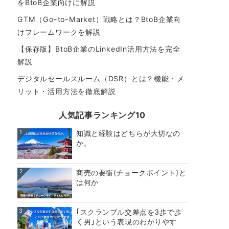
をBtoB企業向けに解説
GTM（Go-to-Market）戦略とは？BtoB企業向
けフレームワークを解説
【保存版】BtoB企業のLinkedIn活用方法を完全
解説
デジタルセールスルーム（DSR）とは？機能・メ
リット・活用方法を徹底解説
人気記事ランキング10
1
知識と経験はどちらが大切なの
か。
2
商売の要衝(チョークポイント)と
は何か
3
｢スクランブル交差点を3歩で歩
く男｣という表現のわかりやす