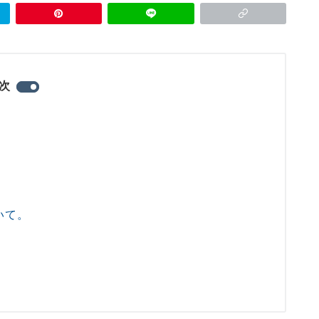
次
いて。