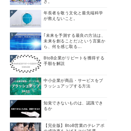
さ。
4
年長者を敬う文化と最先端科学
が救えないこと。
5
｢未来を予測する最良の方法は、
未来を創ることだ｣という言葉か
ら、何を感じ取る...
6
BtoB企業がリピートを獲得する
手順を解説
7
中小企業が商品・サービスをブ
ラッシュアップする方法
8
知覚できないものは、認識でき
るか
9
【完全版】BtoB営業のテレアポ
の成功率を上げるコツ25選