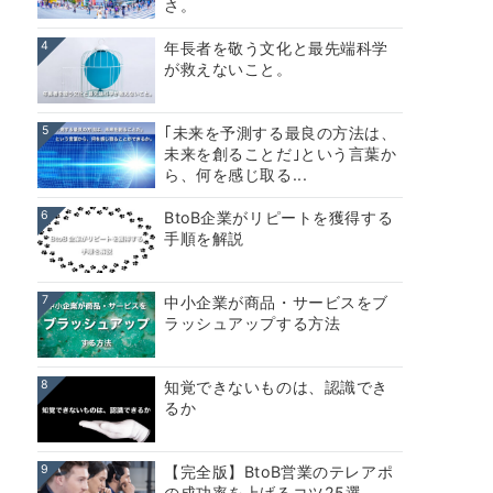
さ。
4
年長者を敬う文化と最先端科学
が救えないこと。
5
｢未来を予測する最良の方法は、
未来を創ることだ｣という言葉か
ら、何を感じ取る...
6
BtoB企業がリピートを獲得する
手順を解説
7
中小企業が商品・サービスをブ
ラッシュアップする方法
8
知覚できないものは、認識でき
るか
9
【完全版】BtoB営業のテレアポ
の成功率を上げるコツ25選