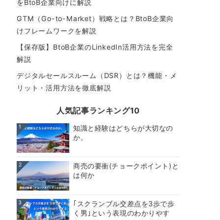
をBtoB企業向けに解説
GTM（Go-to-Market）戦略とは？BtoB企業向
けフレームワークを解説
【保存版】BtoB企業のLinkedIn活用方法を完全
解説
デジタルセールスルーム（DSR）とは？機能・メ
リット・活用方法を徹底解説
人気記事ランキング10
1
知識と経験はどちらが大切なの
か。
2
商売の要衝(チョークポイント)と
は何か
3
｢スクランブル交差点を3歩で歩
く男｣という表現のわかりやす