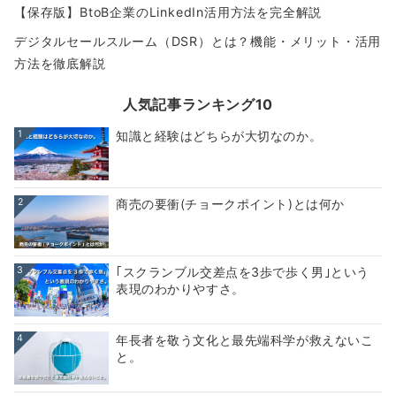
【保存版】BtoB企業のLinkedIn活用方法を完全解説
デジタルセールスルーム（DSR）とは？機能・メリット・活用
方法を徹底解説
人気記事ランキング10
1
知識と経験はどちらが大切なのか。
2
商売の要衝(チョークポイント)とは何か
3
｢スクランブル交差点を3歩で歩く男｣という
表現のわかりやすさ。
4
年長者を敬う文化と最先端科学が救えないこ
と。