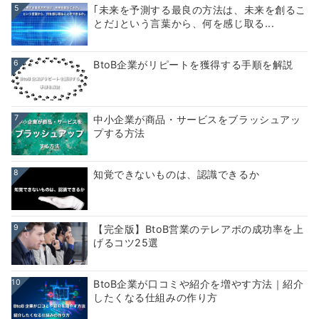
5
｢未来を予測する最良の方法は、未来を創るこ
とだ｣という言葉から、何を感じ取る...
6
BtoB企業がリピートを獲得する手順を解説
7
中小企業が商品・サービスをブラッシュアッ
プする方法
8
知覚できないものは、認識できるか
9
【完全版】BtoB営業のテレアポの成功率を上
げるコツ25選
10
BtoB企業が口コミや紹介を増やす方法｜紹介
したくなる仕組みの作り方