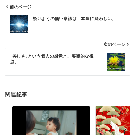
前のページ
投
疑いようの無い常識は、本当に疑わしい。
稿
ナ
次のページ
ビ
ゲ
｢美しさ｣という個人の感覚と、客観的な視
点。
ー
シ
ョ
関連記事
ン