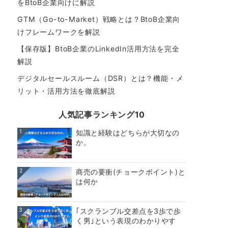
をBtoB企業向けに解説
GTM（Go-to-Market）戦略とは？BtoB企業向
けフレームワークを解説
【保存版】BtoB企業のLinkedIn活用方法を完全
解説
デジタルセールスルーム（DSR）とは？機能・メ
リット・活用方法を徹底解説
人気記事ランキング10
1
知識と経験はどちらが大切なの
か。
2
商売の要衝(チョークポイント)と
は何か
3
｢スクランブル交差点を3歩で歩
く男｣という表現のわかりやす