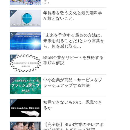
さ。
4
年長者を敬う文化と最先端科学
が救えないこと。
5
｢未来を予測する最良の方法は、
未来を創ることだ｣という言葉か
ら、何を感じ取る...
6
BtoB企業がリピートを獲得する
手順を解説
7
中小企業が商品・サービスをブ
ラッシュアップする方法
8
知覚できないものは、認識でき
るか
9
【完全版】BtoB営業のテレアポ
の成功率を上げるコツ25選