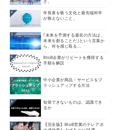
さ。
4
年長者を敬う文化と最先端科学
が救えないこと。
5
｢未来を予測する最良の方法は、
未来を創ることだ｣という言葉か
ら、何を感じ取る...
6
BtoB企業がリピートを獲得する
手順を解説
7
中小企業が商品・サービスをブ
ラッシュアップする方法
8
知覚できないものは、認識でき
るか
9
【完全版】BtoB営業のテレアポ
の成功率を上げるコツ25選