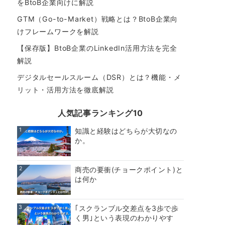
をBtoB企業向けに解説
GTM（Go-to-Market）戦略とは？BtoB企業向
けフレームワークを解説
【保存版】BtoB企業のLinkedIn活用方法を完全
解説
デジタルセールスルーム（DSR）とは？機能・メ
リット・活用方法を徹底解説
人気記事ランキング10
1
知識と経験はどちらが大切なの
か。
2
商売の要衝(チョークポイント)と
は何か
3
｢スクランブル交差点を3歩で歩
く男｣という表現のわかりやす