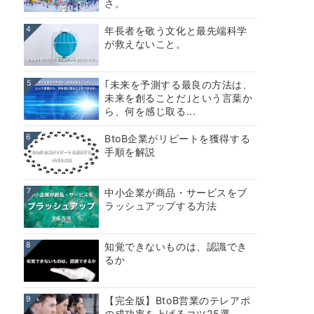
さ。
4
年長者を敬う文化と最先端科学
が救えないこと。
5
｢未来を予測する最良の方法は、
未来を創ることだ｣という言葉か
ら、何を感じ取る...
6
BtoB企業がリピートを獲得する
手順を解説
7
中小企業が商品・サービスをブ
ラッシュアップする方法
8
知覚できないものは、認識でき
るか
9
【完全版】BtoB営業のテレアポ
の成功率を上げるコツ25選