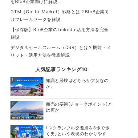
をBtoB企業向けに解説
GTM（Go-to-Market）戦略とは？BtoB企業向
けフレームワークを解説
【保存版】BtoB企業のLinkedIn活用方法を完全
解説
デジタルセールスルーム（DSR）とは？機能・メ
リット・活用方法を徹底解説
人気記事ランキング10
1
知識と経験はどちらが大切なの
か。
2
商売の要衝(チョークポイント)と
は何か
3
｢スクランブル交差点を3歩で歩
く男｣という表現のわかりやす