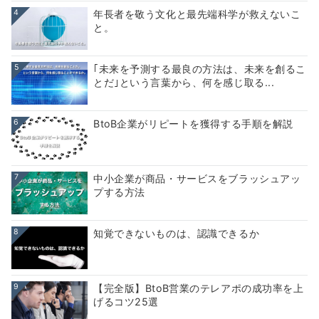
4
年長者を敬う文化と最先端科学が救えないこ
と。
5
｢未来を予測する最良の方法は、未来を創るこ
とだ｣という言葉から、何を感じ取る...
6
BtoB企業がリピートを獲得する手順を解説
7
中小企業が商品・サービスをブラッシュアッ
プする方法
8
知覚できないものは、認識できるか
9
【完全版】BtoB営業のテレアポの成功率を上
げるコツ25選