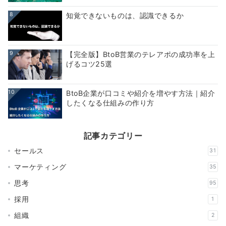
8
知覚できないものは、認識できるか
9
【完全版】BtoB営業のテレアポの成功率を上
げるコツ25選
10
BtoB企業が口コミや紹介を増やす方法｜紹介
したくなる仕組みの作り方
記事カテゴリー
セールス
31
マーケティング
35
思考
95
採用
1
組織
2