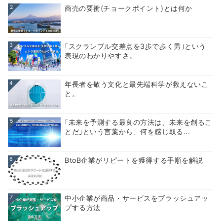
2
商売の要衝(チョークポイント)とは何か
3
｢スクランブル交差点を3歩で歩く男｣という
表現のわかりやすさ。
4
年長者を敬う文化と最先端科学が救えないこ
と。
5
｢未来を予測する最良の方法は、未来を創るこ
とだ｣という言葉から、何を感じ取る...
6
BtoB企業がリピートを獲得する手順を解説
7
中小企業が商品・サービスをブラッシュアッ
プする方法